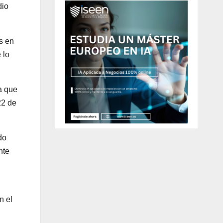
dio
s en
 lo
a que
22 de
do
nte
n el