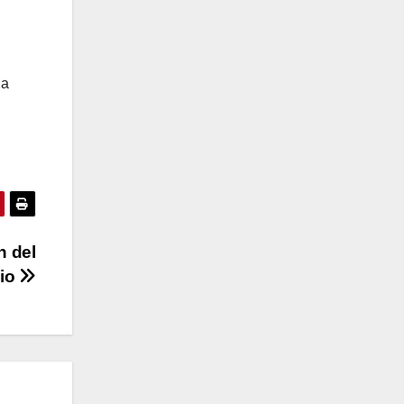
la
n del
cio