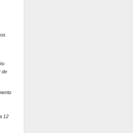
cos
olo
r de
mento
a 12