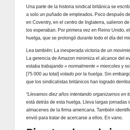
Una parte de la historia sindical británica se escri
a solo un puñado de empleados. Poco después de
en Coventry, en el centro de Inglaterra, salieron de
los esperaban. Por primera vez en Reino Unido, e
huelga, que se prolongó durante todo el día del mi
Artículo reservado para nuestros sus
Lea también:
La inesperada victoria de un movim
La gerencia de Amazon minimiza el alcance del e
estaba trabajando
» normalmente «
miercoles y s
[75 000 au total]
votado por la huelga
. Sin embargo
que los sindicalistas británicos han logrado derriba
“Llevamos diez años intentando organizarnos en 
está detrás de esta huelga. Lleva largas jornadas 
almacenes de la firma americana. También identifi
envió para tratar de acercarse a ellos. En vano.