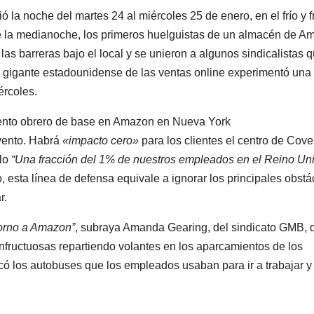
bió la noche del martes 24 al miércoles 25 de enero, en el frío y f
 la medianoche, los primeros huelguistas de un almacén de A
 las barreras bajo el local y se unieron a algunos sindicalistas 
l gigante estadounidense de las ventas online experimentó una
ércoles.
criptores
iento obrero de base en Amazon en Nueva York
vento. Habrá
«impacto cero»
para los clientes el centro de Cove
olo
“Una fracción del 1% de nuestros empleados en el Reino Un
, esta línea de defensa equivale a ignorar los principales obstá
r.
torno a Amazon”
, subraya Amanda Gearing, del sindicato GMB, 
infructuosas repartiendo volantes en los aparcamientos de los
có los autobuses que los empleados usaban para ir a trabajar y