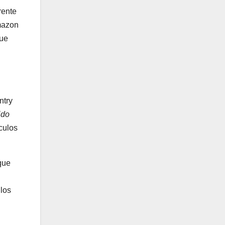
rente
mazon
que
ntry
ido
culos
que
 los