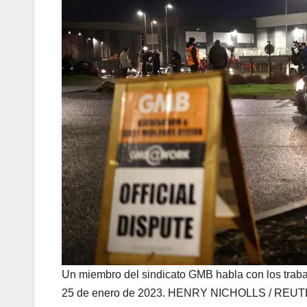
Un miembro del sindicato GMB habla con los trab
25 de enero de 2023.
HENRY NICHOLLS / REU