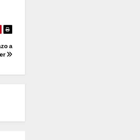
azo a
cer