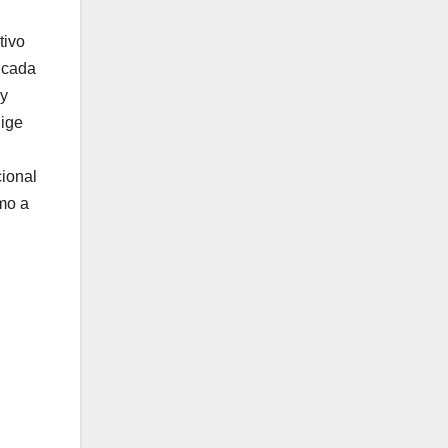
tivo
 cada
 y
lige
cional
omo a