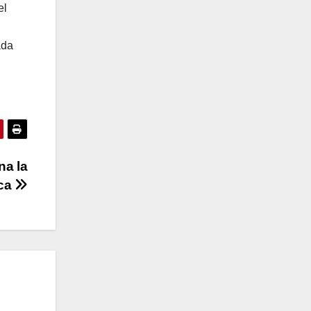
el
ada
na la
ica