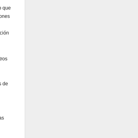
o que
iones
ución
tros
s de
as