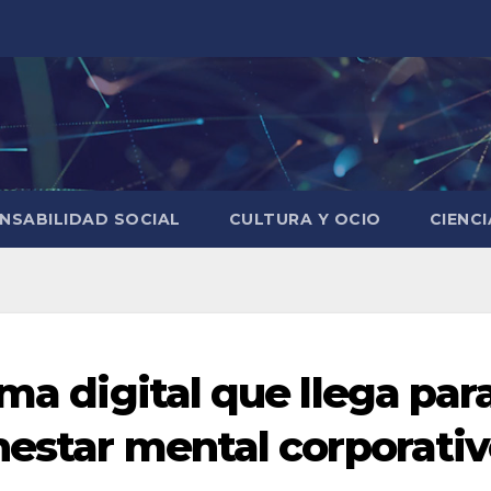
NSABILIDAD SOCIAL
CULTURA Y OCIO
CIENC
rma digital que llega par
nestar mental corporati