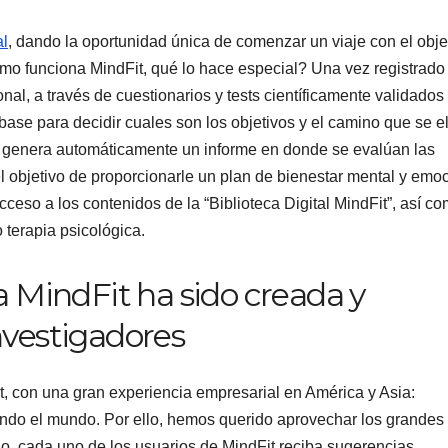
al
, dando la oportunidad única de comenzar un viaje con el obje
ómo funciona MindFit, qué lo hace especial? Una vez registrado
al, a través de cuestionarios y tests científicamente validados
a base para decidir cuales son los objetivos y el camino que se e
ma genera automáticamente un informe en donde se evalúan las
 objetivo de proporcionarle un plan de bienestar mental y emo
ceso a los contenidos de la “Biblioteca Digital MindFit”, así c
 terapia psicológica.
za MindFit ha sido creada y
nvestigadores
 con una gran experiencia empresarial en América y Asia:
iando el mundo. Por ello, hemos querido aprovechar los grandes
o, cada uno de los usuarios de MindFit reciba sugerencias