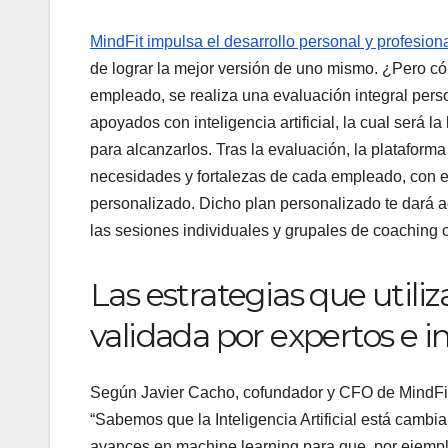
MindFit impulsa el desarrollo personal y profesion
de lograr la mejor versión de uno mismo. ¿Pero c
empleado, se realiza una evaluación integral person
apoyados con inteligencia artificial, la cual será l
para alcanzarlos. Tras la evaluación, la platafor
necesidades y fortalezas de cada empleado, con el
personalizado. Dicho plan personalizado te dará ac
las sesiones individuales y grupales de coaching o
Las estrategias que utili
validada por expertos e i
Según Javier Cacho, cofundador y CFO de MindFit,
“Sabemos que la Inteligencia Artificial está camb
avances en machine learning para que, por ejempl