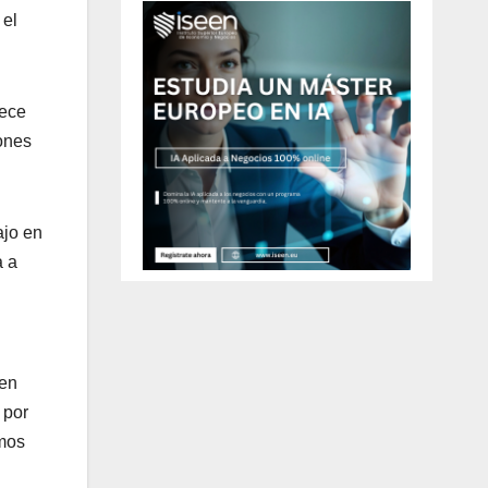
 el
rece
iones
ajo en
a a
 en
 por
emos