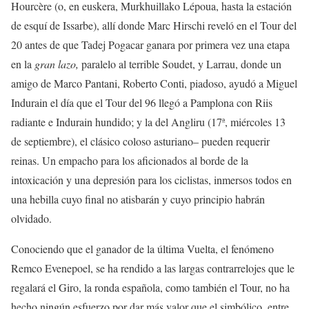
Hourcère (o, en euskera, Murkhuillako Lépoua, hasta la estación
de esquí de Issarbe), allí donde Marc Hirschi reveló en el Tour del
20 antes de que Tadej Pogacar ganara por primera vez una etapa
en la
gran lazo,
paralelo al terrible Soudet, y Larrau, donde un
amigo de Marco Pantani, Roberto Conti, piadoso, ayudó a Miguel
Indurain el día que el Tour del 96 llegó a Pamplona con Riis
radiante e Indurain hundido; y la del Angliru (17ª, miércoles 13
de septiembre), el clásico coloso asturiano– pueden requerir
reinas. Un empacho para los aficionados al borde de la
intoxicación y una depresión para los ciclistas, inmersos todos en
una hebilla cuyo final no atisbarán y cuyo principio habrán
olvidado.
Conociendo que el ganador de la última Vuelta, el fenómeno
Remco Evenepoel, se ha rendido a las largas contrarrelojes que le
regalará el Giro, la ronda española, como también el Tour, no ha
hecho ningún esfuerzo por dar más valor que el simbólico, entre