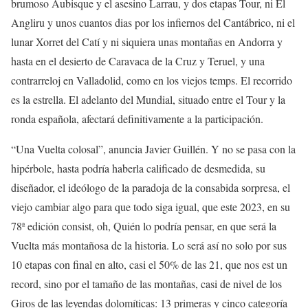
brumoso Aubisque y el asesino Larrau, y dos etapas Tour, ni El
Angliru y unos cuantos dias por los infiernos del Cantábrico, ni el
lunar Xorret del Catí y ni siquiera unas montañas en Andorra y
hasta en el desierto de Caravaca de la Cruz y Teruel, y una
contrarreloj en Valladolid, como en los viejos temps. El recorrido
es la estrella. El adelanto del Mundial, situado entre el Tour y la
ronda española, afectará definitivamente a la participación.
“Una Vuelta colosal”, anuncia Javier Guillén. Y no se pasa con la
hipérbole, hasta podría haberla calificado de desmedida, su
diseñador, el ideólogo de la paradoja de la consabida sorpresa, el
viejo cambiar algo para que todo siga igual, que este 2023, en su
78ª edición consist, oh, Quién lo podría pensar, en que será la
Vuelta más montañosa de la historia. Lo será así no solo por sus
10 etapas con final en alto, casi el 50% de las 21, que nos est un
record, sino por el tamaño de las montañas, casi de nivel de los
Giros de las leyendas dolomíticas: 13 primeras y cinco categoría