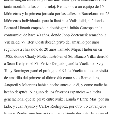
tanta montaña, a las contrarreloj. Reducidos a un equipo de 15
kilómetros y la primera jornada por las calles de Barcelona son 25
kilómetros individuales para la llanísima Valladolid, allí donde
Bernard Hinault empezó un doublegar à Julián Gorospe en la
contrarreloj de hace 40 años, donde Joop Zoetemelk remachó la
Vuelta del 79, Bert Oosterbosch privó del amarillo por unos
segundos a chavalote de 20 años llamado Miguel Indurain en
1985, donde Charly Mottet ilustró en el 86, Blanco Villar derrotó
a Sean Kelly en el 87, Perico Delgado ganó la Vuelta del 89 y
Tony Rominger ganó el prologo del 94, la Vuelta en la que vistió
de amarillo del primero al último día como solo Berrendero,
Anquetil y Maertens habían hecho antes que él, y como nadie ha
hecho después. Ninguno de los favoritos españoles –la lucha
generacional que se prevé entre Mikel Landa y Enric Mas, por un
lado, y Juan Ayuso y Carlos Rodríguez, por otro–, o extranjeros –
Primoz Roglic, que buscará su cuarto triunfo después de correr el