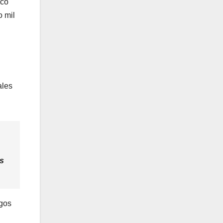
nco
o mil
ales
os
sgos