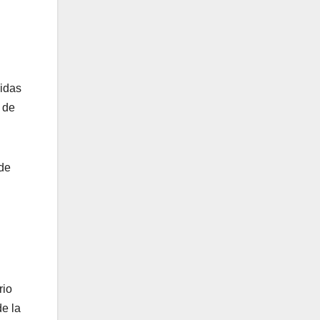
didas
 de
 de
rio
e la