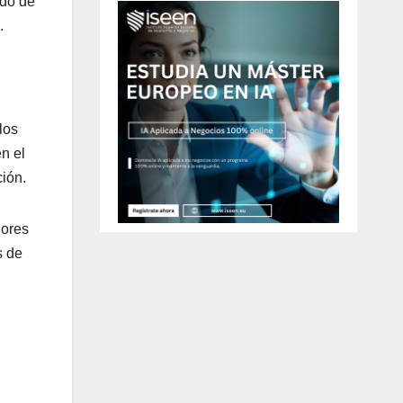
ado de
.
los
n el
ción.
dores
s de