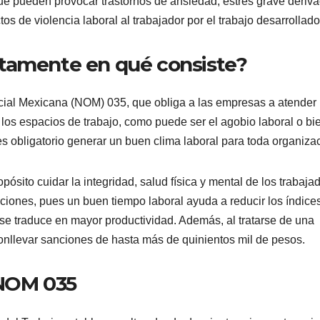
ue pueden provocar trastornos de ansiedad, estrés grave deriv
os de violencia laboral al trabajador por el trabajo desarrollado
ctamente en qué consiste?
icial Mexicana (NOM) 035, que obliga a las empresas a atender 
los espacios de trabajo, como puede ser el agobio laboral o bie
es obligatorio generar un buen clima laboral para toda organiza
sito cuidar la integridad, salud física y mental de los trabaja
iones, pues un buen tiempo laboral ayuda a reducir los índice
 se traduce en mayor productividad. Además, al tratarse de una
conllevar sanciones de hasta más de quinientos mil de pesos.
a NOM 035