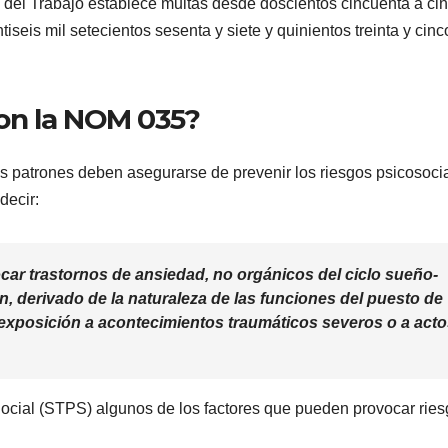
 del Trabajo establece multas desde doscientos cincuenta a ci
iseis mil setecientos sesenta y siete y quinientos treinta y cinc
on la NOM 035?
 patrones deben asegurarse de prevenir los riesgos psicosoci
decir:
ar trastornos de ansiedad, no orgánicos del ciclo sueño-
ón, derivado de la naturaleza de las funciones del puesto de
la exposición a acontecimientos traumáticos severos o a act
Social (STPS) algunos de los factores que pueden provocar rie