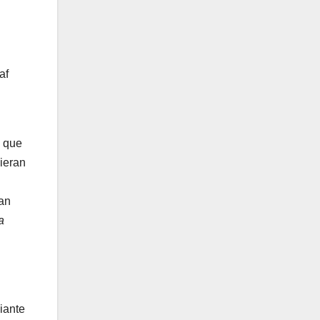
af
a que
ieran
zan
a
iante