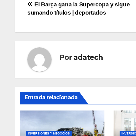
Navegación
El Barça gana la Supercopa y sigue
sumando títulos | deportados
de
entradas
Por
adatech
Entrada relacionada
INVERSIONES Y NEGOCIOS
INVERSI