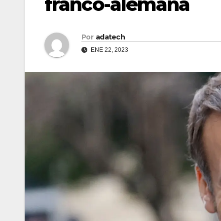
franco-alemana
Por
adatech
ENE 22, 2023