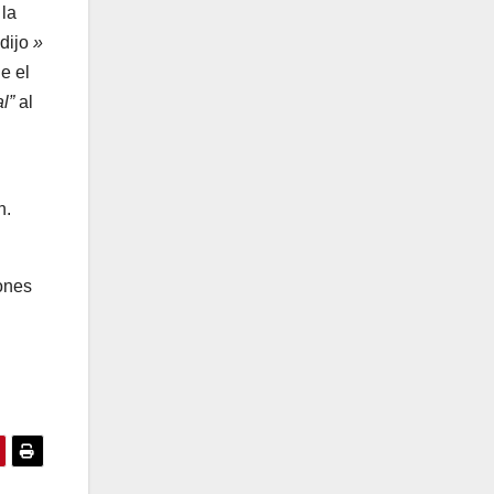
 la
 dijo
»
e el
l”
al
n.
iones