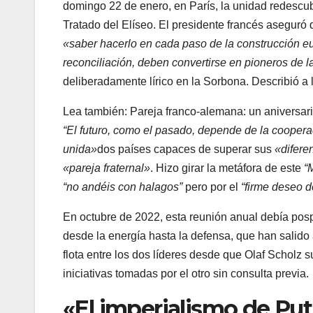
domingo 22 de enero, en París, la unidad redescub
Tratado del Elíseo. El presidente francés aseguró
«saber hacerlo en cada paso de la construcción 
reconciliación, deben convertirse en pioneros de 
deliberadamente lírico en la Sorbona. Describió 
Artículo reservado para nuestros sus
Lea también:
Pareja franco-alemana: un aniversari
“El futuro, como el pasado, depende de la coopera
unida»
dos países capaces de superar sus
«difere
«pareja fraternal»
. Hizo girar la metáfora de este
“
“no andéis con halagos”
pero por el
“firme deseo d
En octubre de 2022, esta reunión anual debía pos
desde la energía hasta la defensa, que han salido 
flota entre los dos líderes desde que Olaf Scholz 
iniciativas tomadas por el otro sin consulta previa.
«El imperialismo de Put