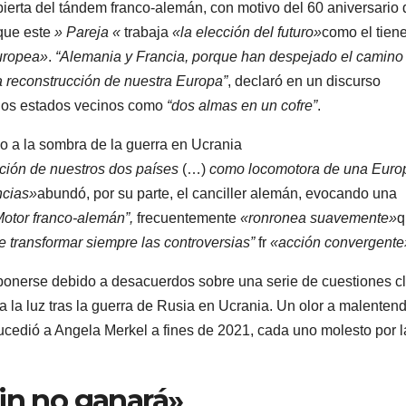
ierta del tándem franco-alemán, con motivo del 60 aniversario 
 que este
» Pareja «
trabaja
«la elección del futuro»
como el tien
europea»
.
“Alemania y Francia, porque han despejado el camino 
la reconstrucción de nuestra Europa”
, declaró en un discurso
a los estados vecinos como
“dos almas en un cofre”
.
criptores
o a la sombra de la guerra en Ucrania
ción de nuestros dos países
(…)
como locomotora de una Euro
ncias»
abundó, por su parte, el canciller alemán, evocando una
Motor franco-alemán”,
frecuentemente
«ronronea suavemente»
q
e transformar siempre las controversias”
fr
«acción convergente
ponerse debido a desacuerdos sobre una serie de cuestiones c
a la luz tras la guerra de Rusia en Ucrania. Un olor a malenten
sucedió a Angela Merkel a fines de 2021, cada uno molesto por l
in no ganará»