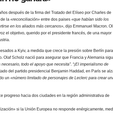
años después de la firma del Tratado del Elíseo por Charles de
de la
«reconciliación»
entre dos paises
«que habían sido los
rtirse en los aliados más cercanos»
, dijo Emmanuel Macron. Ol
 el objetivo, querido por el presidente francés, de una mayor
stria.
pesados ​​a Kyiv, a medida que crece la presión sobre Berlín par
o. Olaf Scholz nació para asegurar que Francia y Alemania sigu
a necesario, todo el apoyo que necesita”
.
“¡El imperialismo de
utado del partido presidencial Benjamin Haddad, en París se al
do un
«número limitado de personajes de Leclerc para crear un
ce progreso hacia dos ciudades en la región administrativa de
lización»
si la Unión Europea no responde enérgicamente, med