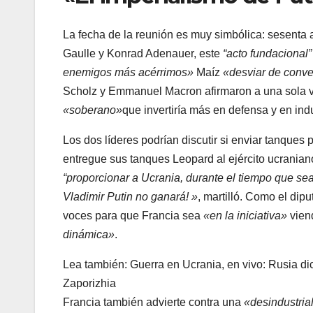
La fecha de la reunión es muy simbólica: sesenta 
Gaulle y Konrad Adenauer, este
“acto fundacional”
enemigos más acérrimos»
Maíz
«desviar de conve
Scholz y Emmanuel Macron afirmaron a una sola voz
«soberano»
que invertiría más en defensa y en indu
Los dos líderes podrían discutir si enviar tanques 
entregue sus tanques Leopard al ejército ucranian
“proporcionar a Ucrania, durante el tiempo que se
Vladimir Putin no ganará! »
, martilló. Como el dip
voces para que Francia sea
«en la iniciativa»
vien
dinámica»
.
Lea también:
Guerra en Ucrania, en vivo: Rusia di
Zaporizhia
Francia también advierte contra una
«desindustria