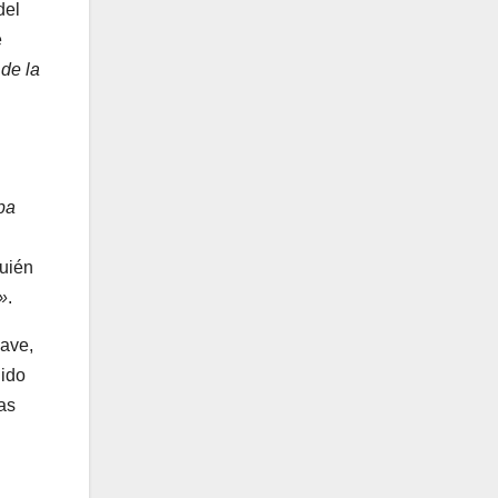
del
e
de la
pa
uién
»
.
lave,
dido
as