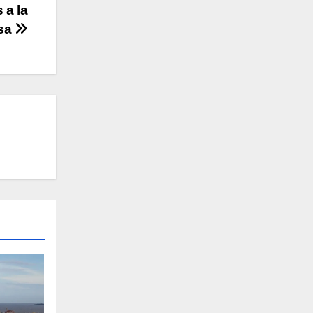
 a la
esa