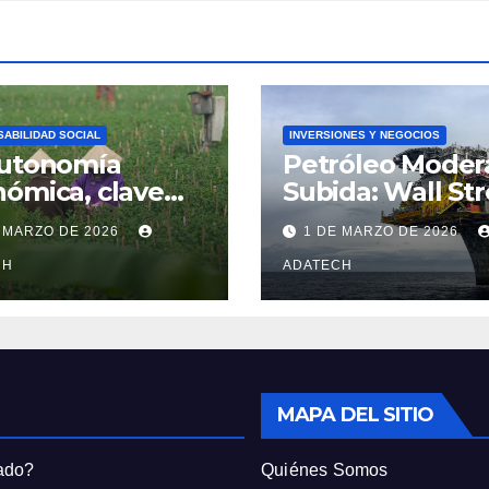
ABILIDAD SOCIAL
INVERSIONES Y NEGOCIOS
autonomía
Petróleo Moder
ómica, clave
Subida: Wall Str
 convertir la
Repunta a Pesa
 MARZO DE 2026
1 DE MARZO DE 2026
ldad legal de
Tensiones Bélic
mujeres en
CH
ADATECH
ldad real
MAPA DEL SITIO
rado?
Quiénes Somos