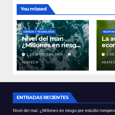
You missed
CIENCIA Y TECNOLOGÍA
RESPONS
Nivel del mar:
La 
¿Millones en riesgo
econ
por estudio
para
1 DE MARZO DE 2026
1 DE
inesperado?
igua
ADATECH
las 
ADATE
igua
ENTRADAS RECIENTES
Nivel del mar: ¿Millones en riesgo por estudio inespe