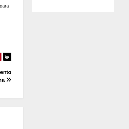
para
mento
ina