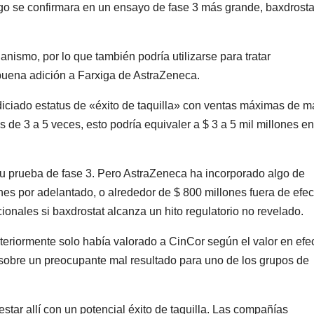
azgo se confirmara en un ensayo de fase 3 más grande, baxdrosta
anismo, por lo que también podría utilizarse para tratar
 buena adición a Farxiga de AstraZeneca.
odiciado estatus de «éxito de taquilla» con ventas máximas de 
s de 3 a 5 veces, esto podría equivaler a $ 3 a 5 mil millones en
su prueba de fase 3. Pero AstraZeneca ha incorporado algo de
nes por adelantado, o alrededor de $ 800 millones fuera de efec
onales si baxdrostat alcanza un hito regulatorio no revelado.
teriormente solo había valorado a CinCor según el valor en efe
sobre un preocupante mal resultado para uno de los grupos de
tar allí con un potencial éxito de taquilla. Las compañías