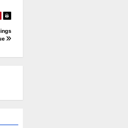
Kings
ue