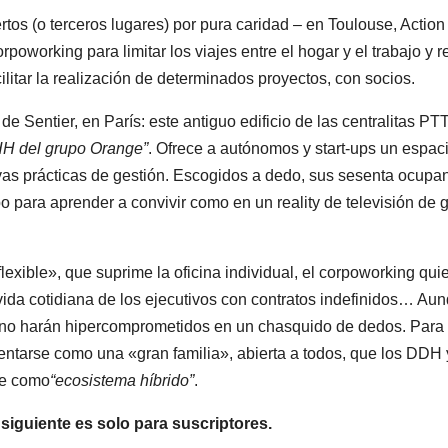
tos (o terceros lugares) por pura caridad – en Toulouse, Action
oworking para limitar los viajes entre el hogar y el trabajo y r
litar la realización de determinados proyectos, con socios.
de Sentier, en París: este antiguo edificio de las centralitas PTT
HH del grupo Orange”
. Ofrece a autónomos y start-ups un espac
as prácticas de gestión. Escogidos a dedo, sus sesenta ocupa
 para aprender a convivir como en un reality de televisión de 
exible», que suprime la oficina individual, el corpoworking qui
vida cotidiana de los ejecutivos con contratos indefinidos… Au
s no harán hipercomprometidos en un chasquido de dedos. Para 
entarse como una «gran familia», abierta a todos, que los DDH 
te como
“ecosistema híbrido”
.
 siguiente es solo para suscriptores.