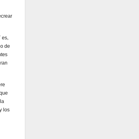
ecrear
 es,
io de
ntes
gran
ere
nque
la
y los