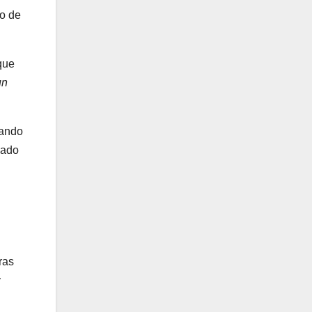
ro de
que
un
mando
jado
ras
y