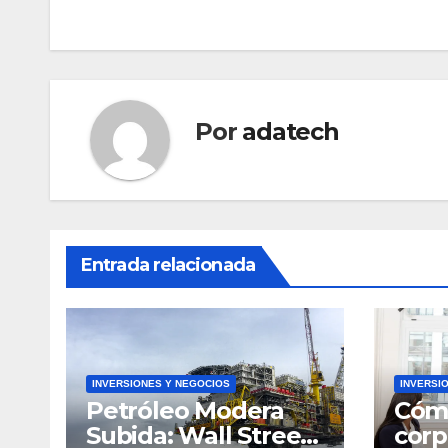
de
entradas
Por
adatech
Entrada relacionada
INVERSIONES Y NEGOCIOS
INVERSI
Petróleo Modera
Cómo
Subida: Wall Street
corp