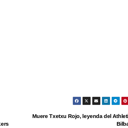
Muere Txetxu Rojo, leyenda del Athlet
kers
Bil