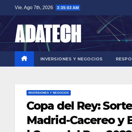
Saltar
Vie. Ago 7th, 2026
3:35:04 AM
al
contenido
INVERSIONES Y NEGOCIOS
RESPO
INVERSIONES Y NEGOCIOS
Copa del Rey: Sorte
Madrid-Cacereo y B