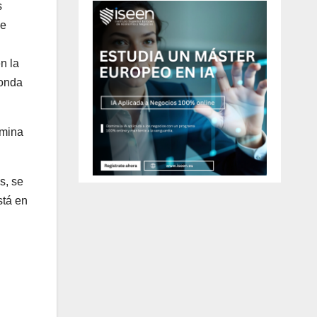
s
de
n la
honda
imina
s, se
stá en