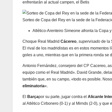
enfrentarán al actual campen, el Betis
Sorteo de Copa del Rey en la sede de la Federaci
Atlético-Arenteiro
Simeone afronta la Copa y 
Choque Real Madrid
Cácereo
,
supervisado
de la 
El rival de los madridistas es en estos momentos l
goles a uno, mientras que en la primera ronda se 
Antonio Fernández, consejero del CP Cacereo, a
equipo como el Real Madrid». David Grande, delant
también que, en su campo, «todo es posible. Nosot
eliminatoria
«.
El
Barça
por su parte, jugar contra el
Alicante Int
al Atlético Cirbonero (0-1) y al Mirnds (2-0), y q