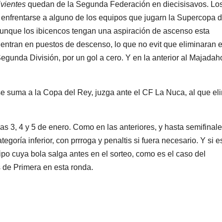
ivientes
quedan de la Segunda Federación en diecisisavos. Lo
 enfrentarse a alguno de los equipos que jugarn la Supercopa 
 Aunque los ibicencos tengan una aspiración de ascenso esta
uentran en puestos de descenso, lo que no evit que eliminaran e
Segunda División, por un gol a cero. Y en la anterior al Majada
e suma a la Copa del Rey, juzga ante el CF La Nuca, al que el
das 3, 4 y 5 de enero. Como en las anteriores, y hasta semifinale
goría inferior, con prrroga y penaltis si fuera necesario. Y si e
ipo cuya bola salga antes en el sorteo, como es el caso del
 de Primera en esta ronda.