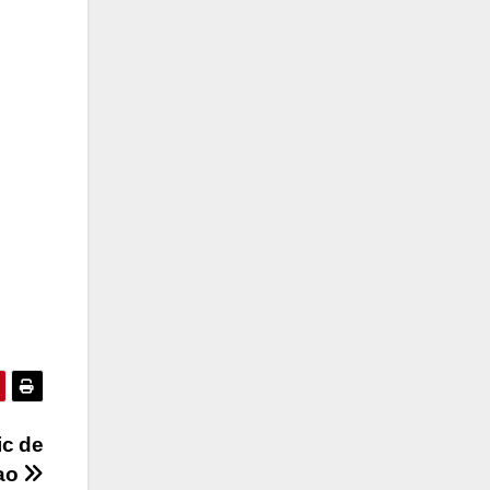
ic de
bao