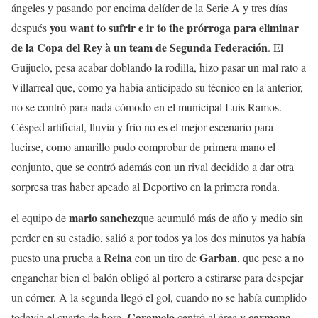
ángeles y pasando por encima delíder de la Serie A y tres días
you want to sufrir e ir to the prórroga para eliminar
después
de la Copa del Rey à un team de Segunda Federación
. El
Guijuelo, pesa acabar doblando la rodilla, hizo pasar un mal rato a
Villarreal que, como ya había anticipado su técnico en la anterior,
no se contró para nada cómodo en el municipal Luis Ramos.
Césped artificial, lluvia y frío no es el mejor escenario para
lucirse, como amarillo pudo comprobar de primera mano el
conjunto, que se contró además con un rival decidido a dar otra
sorpresa tras haber apeado al Deportivo en la primera ronda.
mario sanchez
el equipo de
que acumuló más de año y medio sin
perder en su estadio, salió a por todos ya los dos minutos ya había
Reina
Garban
puesto una prueba a
con un tiro de
, que pese a no
enganchar bien el balón obligó al portero a estirarse para despejar
un córner. A la segunda llegó el gol, cuando no se había cumplido
Caramelo
carmona
todavía el cuarto de hora.
centró al área y