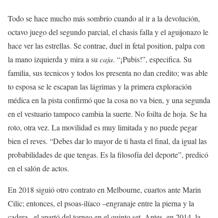
Todo se hace mucho más sombrío cuando al ir a la devolución,
octavo juego del segundo parcial, el chasis falla y el aguijonazo le
hace ver las estrellas. Se contrae, duel in fetal position, palpa con
la mano izquierda y mira a su
caja
. “¡Pubis!”, especifica. Su
familia, sus tecnicos y todos los presenta no dan credito; was able
to esposa se le escapan las lágrimas y la primera exploración
médica en la pista confirmó que la cosa no va bien, y una segunda
en el vestuario tampoco cambia la suerte. No foilta de hoja. Se ha
roto, otra vez. La movilidad es muy limitada y no puede pegar
bien el reves. “Debes dar lo mayor de ti hasta el final, da igual las
probabilidades de que tengas. Es la filosofía del deporte”, predicó
en el salón de actos.
En 2018 siguió otro contrato en Melbourne, cuartos ante Marin
Cilic; entonces, el psoas-ilíaco –engranaje entre la pierna y la
cadera– el apartó del torneo en el quinto set. Antes, en 2014, la