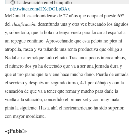
😔 La desolación en el banquillo
pic.twitter.com/HXcDOLpBAx
McDonald, estadounidense de 27 años que ocupa el puesto 65º
— Eurosport.es (@Eurosport_ES)
18 de enero de 2023
del
clasificación
, desenfunda una y otra vez buscando los ángulos
y, sobre todo, que la bola no tenga vuelo para forzar al español a
un repegue continuo. Aprovechando que esta pelota no pica ni
atropella, rasea y va tallando una renta productiva que obliga a
Nadal air a remolque todo el rato. Tras unos pocos intercambios,
el número dos ya ha detectado que va a ser una jornada dura y
que el tiro plano que le viene hace mucho daño. Pierde de entrada
el servicio y después un segundo turno, 4-1 por débajo y con la
sensación de que va a tener que remar y mucho para darle la
vuelta a la situación, concedido el primer set y con muy mala
pinta la siguiente. Hasta ahí, el norteamericano ha sido superior,
con mayor mordiente.
«¡Pubis!»